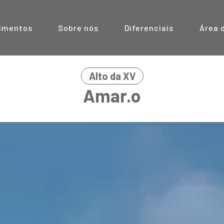
imentos
Sobre nós
Diferenciais
Área 
Alto da XV
Amar.o