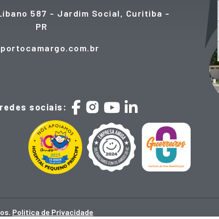
íbano 587 - Jardim Social, Curitiba -
PR
@portocamargo.com.br
edes sociais:
dos.
Política de Privacidade